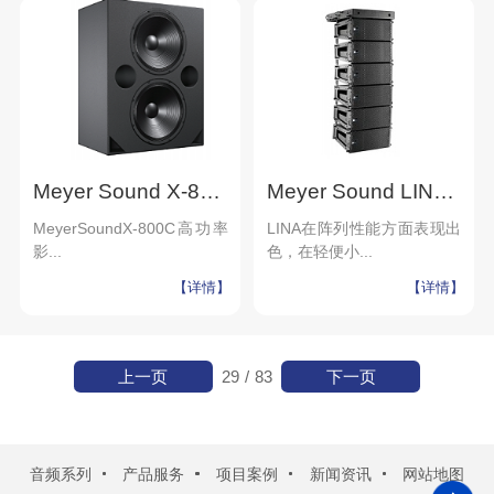
Meyer Sound X-800C 高功率影院低频扬声器 高端别墅家庭影院
Meyer Sound LINA紧凑型线阵列扬声器 750-LFC低频扬声器
MeyerSoundX-800C高功率
LINA在阵列性能方面表现出
影...
色，在轻便小...
【详情】
【详情】
上一页
下一页
29
/
83
音频系列
产品服务
项目案例
新闻资讯
网站地图