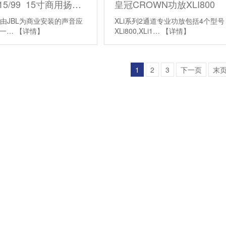
JBL CV3015/99 15寸商用扬声器
皇冠CROWN功放XLI800
99是由JBL为商业安装的声音应
XLi系列2通道专业功放包括4个型号
的一…
【详情】
XLi800,XLi1…
【详情】
1
2
3
下一页
末