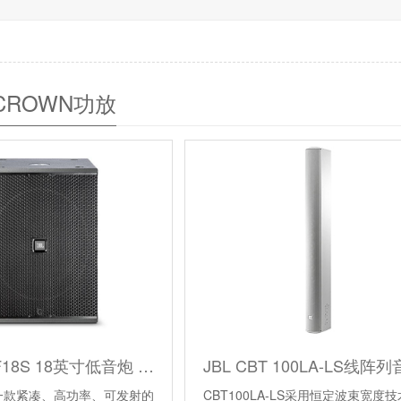
/CROWN功放
JBL VTX F18S 18英寸低音炮 剧场音箱 流动演出音箱
S是一款紧凑、高功率、可发射的
CBT100LA-LS采用恒定波束宽度技