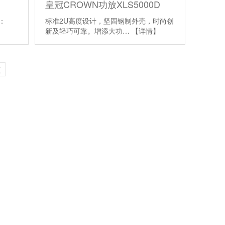
皇冠CROWN功放XLS5000D
：
标准2U高度设计，坚固钢制外壳，时尚创
新及轻巧可靠。增添大功…
【详情】
页