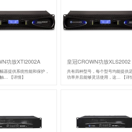
N功放XTI2002A
皇冠CROWN功放XLS2002
lus限幅器提供系统性能和保护，
共有四种型号，每个型号均能提供
、触…
【详情】
功率并且能够灵活使用，这…
【详