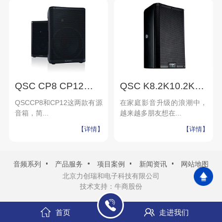
QSC CP8 CP12有源扬声器 户外舞台演出会议扩声便携音箱 8寸 紧凑型
QSC K8.2K10.2K12.2有源扩声音箱 舞台 演出 直播 会议 剧院音响设备
QSCCP8和CP12这两款有源
在家庭影音升级的浪潮中，
音箱，简...
越来越多朋友想在...
【详情】
【详情】
音频系列
产品服务
项目案例
新闻资讯
网站地图
北京力创瑞和电子科技有限公司
技术支持：牛商股份
首页
走进我们