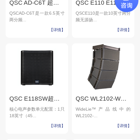
QSC AD-C6T 超薄吸顶音箱 两分频小型扬声器 音响设备 公司会议系统
QSC E110 E112补声音箱 环绕音箱 多功能无源音箱 会议娱乐场所现场演出KTV音响
QSCAD‑C6T是一款6.5英寸
QSCE110是一款10英寸两分
两分频...
频无源扬...
【详情】
【详情】
QSC E118SW超低音音箱 无源次低频扬声器 会议发布会娱乐场所现场演出KTV
QSC WL2102-W三分频线阵列扬声器-北京力创瑞和
核心电声参数单元配置：1只
WideLie™产品线中的
18英寸（45...
WL2102-...
【详情】
【详情】