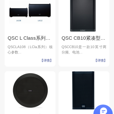
QSC L Class系列LA108 LA112智能有源线阵扬声器 固定安装流动舞台演出音响设备
QSC CB10紧凑型有源扬声器 舞台乐队演出会议扩声音箱 音响系统厂家
QSCLA108（LCla系列）核
QSCCB10是一款10英寸两
心参数...
分频、电池...
【详情】
【详情】