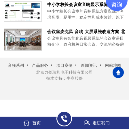
中小学校长会议室音响显示系统解决方
足需求的专业会议室音响系统，以下是具体
案-北京力创瑞和
方案。一、会议室音响系统选对核心设备音
中小学校长会议室的音响系统方案应综合考
箱：中小型会议室音响系统优先选专业音柱
虑音质、易用性、稳定性和成本效益。以下
或小型壁挂全频音箱。音柱体积......
是力创瑞和为大家整理的中小学校长会议室
音响、显示系统方案概述：一、系统需求分
会议室麦克风-音响-大屏系统改造方案-北
析音质要求：确保会议中发言人的声音清
京力创瑞和
会议室具有智能化音视频系统的会议室是目
晰、自然，无杂音和失真。易用性：系统操
前企业、政府机关日常会议、交流的必备需
作简单，便于校长及工作人员快速上手，减
求，随着智能化音视频技术的日渐成熟，人
少培训成本。稳定性：系统需具备......
们对智能化音视频会议系统的要求也越来越
高。会议系统主要功能是召开大中型会议、
音频系列
产品服务
项目案例
新闻资讯
网站地图
演出、新闻发布等媒体活动。要求会议系统
北京力创瑞和电子科技有限公司
配备丰富的接口以及稳定的配接，具备良好
技术支持：牛商股份
的频率响应特性，主......
首页
走进我们