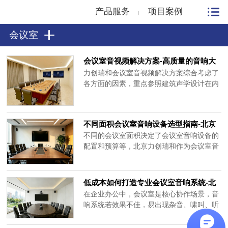
产品服务
项目案例
会议室
会议室音视频解决方案-高质量的音响大
屏系统如何布置？
力创瑞和会议室音视频解决方案综合考虑了
各方面的因素，重点参照建筑声学设计在内
的扩声系统计算机辅助设计软件的设计结
果，力求达到高性能指标、高音质水平、高
可靠性、高实用性、高性价比。
不同面积会议室音响设备选型指南-北京
力创瑞和
不同的会议室面积决定了会议室音响设备的
配置和预算等，北京力创瑞和作为会议室音
响设备服务商，根据丰富的项目经验，为您
梳理一份从20㎡以下小型会议室到100㎡大
型会议室音响设备的配置逻辑，助您精准决
低成本如何打造专业会议室音响系统-北
策。一、小型会议室场景：20平米会议室核
京力创瑞和
在企业办公中，会议室是核心协作场景，音
心需求：拾取清晰人声，安装极简，性价比
响系统若效果不佳，易出现杂音、啸叫、听
高。配置方案：会议室音响设备......
不清等问题，影响会议效率。预算不多时，
只要选对设备、优化布局，同样能搭建出满